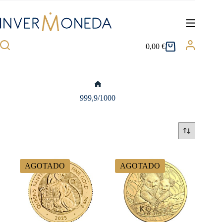
Saltar
al
contenido
0,00
€
Carro
de
compra
Inicio
999,9/1000
AGOTADO
AGOTADO