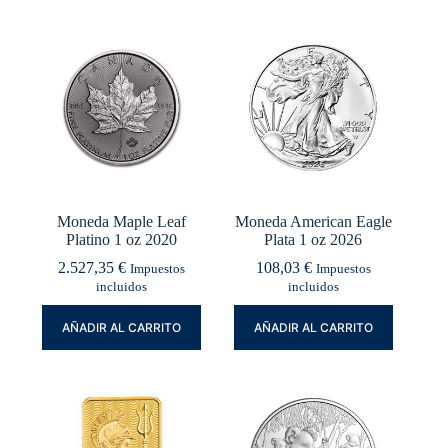
Moneda Maple Leaf
Moneda American Eagle
Platino 1 oz 2020
Plata 1 oz 2026
2.527,35
€
108,03
€
Impuestos
Impuestos
incluidos
incluidos
AÑADIR AL CARRITO
AÑADIR AL CARRITO