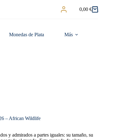
0,00
€
Carro
de
compra
Monedas de Plata
Más
6 – African Wildlife
idos y admirados a partes iguales: su tamaño, su