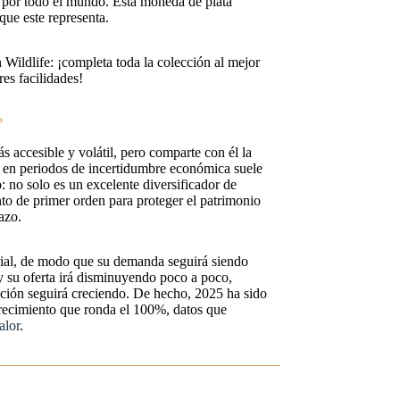
s por todo el mundo. Esta moneda de plata
que este representa.
n Wildlife: ¡completa toda la colección al mejor
res facilidades!
?
ás accesible y volátil, pero comparte con él la
ue en periodos de incertidumbre económica suele
o: no solo es un excelente diversificador de
nto de primer orden para proteger el patrimonio
azo.
rial, de modo que su demanda seguirá siendo
 su oferta irá disminuyendo poco a poco,
ación seguirá creciendo. De hecho, 2025 ha sido
recimiento que ronda el 100%, datos que
alor
.