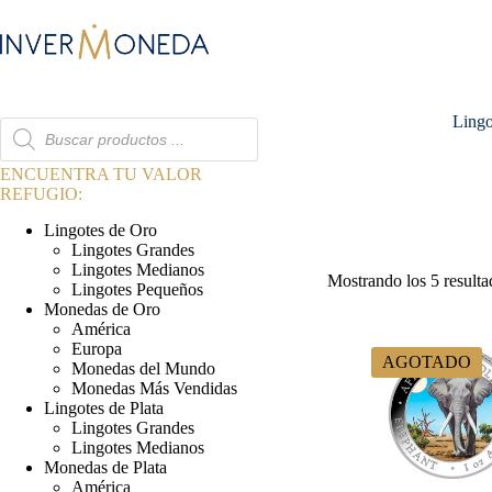
Saltar
al
contenido
Lingo
Búsqueda
de
productos
ENCUENTRA TU VALOR
REFUGIO:
Lingotes de Oro
Lingotes Grandes
Lingotes Medianos
Mostrando los 5 resulta
Lingotes Pequeños
Monedas de Oro
América
Europa
AGOTADO
Monedas del Mundo
Monedas Más Vendidas
Lingotes de Plata
Lingotes Grandes
Lingotes Medianos
Monedas de Plata
América