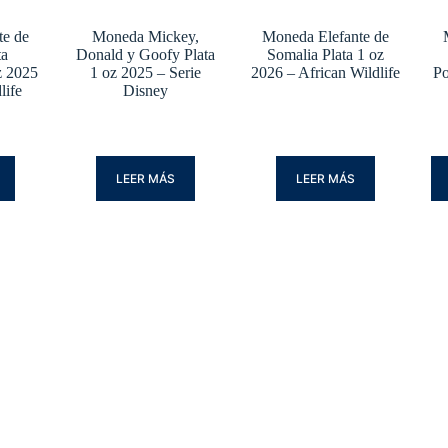
te de
Moneda Mickey,
Moneda Elefante de
ta
Donald y Goofy Plata
Somalia Plata 1 oz
z 2025
1 oz 2025 – Serie
2026 – African Wildlife
Po
life
Disney
LEER MÁS
LEER MÁS