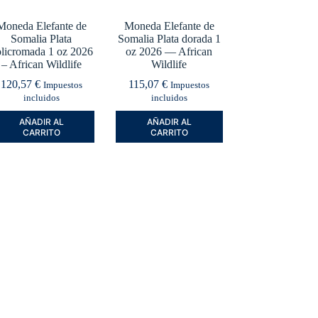
Moneda Elefante de
Moneda Elefante de
Somalia Plata
Somalia Plata dorada 1
licromada 1 oz 2026
oz 2026 — African
– African Wildlife
Wildlife
120,57
€
115,07
€
Impuestos
Impuestos
incluidos
incluidos
AÑADIR AL
AÑADIR AL
CARRITO
CARRITO