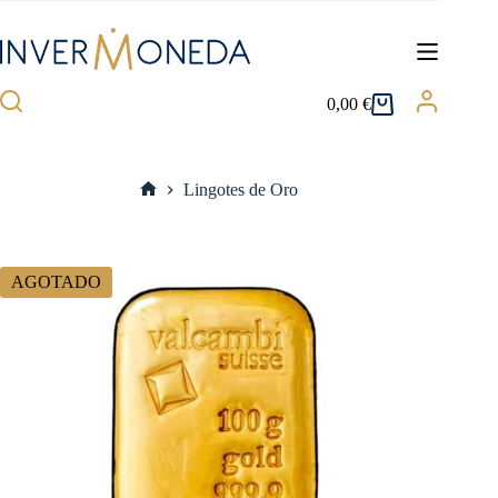
Saltar
al
contenido
0,00
€
Carro
de
compra
Lingotes de Oro
Inicio
AGOTADO