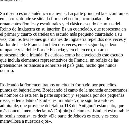
Su diseño es una auténtica maravilla. La parte principal la encontramos
en la cruz, donde se sitúa la flor en el centro, acompañada de
ornamentos florales y esculturales y el clásico escudo de armas del
Reino de Inglaterra en su interior. Es un cuartelado, que representa en
el primer y cuarto cuarteles un escudo más pequeño cuartelado a su
vez, con los tres leones guardianes de Inglaterra repetidos dos veces y
la flor de lis de Francia también dos veces; en el segundo, el león
rampante y la doble flor de Escocia; y en el tercero, un arpa
representando a Irlanda. Es curioso cómo ha envejecido este escudo
que incluía elementos representativos de Francia, un reflejo de las
pretensiones británicas a adherirse el país galo, hecho que nunca
ocurrió.
Rodeando la flor encontramos un círculo formado por pequeños
puntos en bajorrelieve. Bordeando el canto de la moneda encontramos
el nombre de esta (en la parte superior) y, separada por dos pequeñas
rosas, el lema latino ‘Istud et est mirabile’, que significa esto es
admirable, que proviene del Salmo 118 del Antiguo Testamento, que
más concretamente decía: «A Do[min]o factum est istud, et est mirabile
in oculis nostris», es decir, «De parte de Jehová es esto, y es cosa
maravillosa a nuestros ojos».