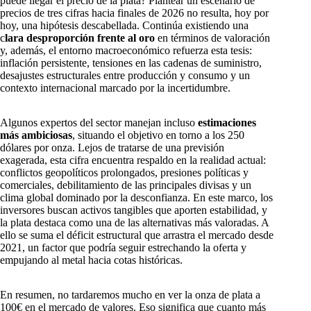
puede llegar el precio de la plata? Plantear un escenario de
precios de tres cifras hacia finales de 2026 no resulta, hoy por
hoy, una hipótesis descabellada. Continúa existiendo una
c
lara desproporción frente al oro
en términos de valoración
y, además, el entorno macroeconómico refuerza esta tesis:
inflación persistente, tensiones en las cadenas de suministro,
desajustes estructurales entre producción y consumo y un
contexto internacional marcado por la incertidumbre.
Algunos expertos del sector manejan incluso
estimaciones
más ambiciosas
, situando el objetivo en torno a los 250
dólares por onza. Lejos de tratarse de una previsión
exagerada, esta cifra encuentra respaldo en la realidad actual:
conflictos geopolíticos prolongados, presiones políticas y
comerciales, debilitamiento de las principales divisas y un
clima global dominado por la desconfianza. En este marco, los
inversores buscan activos tangibles que aporten estabilidad, y
la plata destaca como una de las alternativas más valoradas. A
ello se suma el déficit estructural que arrastra el mercado desde
2021, un factor que podría seguir estrechando la oferta y
empujando al metal hacia cotas históricas.
En resumen, no tardaremos mucho en ver la onza de plata a
100€ en el mercado de valores. Eso significa que cuanto más