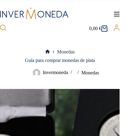
Saltar
al
contenido
0,00
€
Carro
de
compra
Monedas
Inicio
Guía para comprar monedas de plata
Invermoneda
Monedas