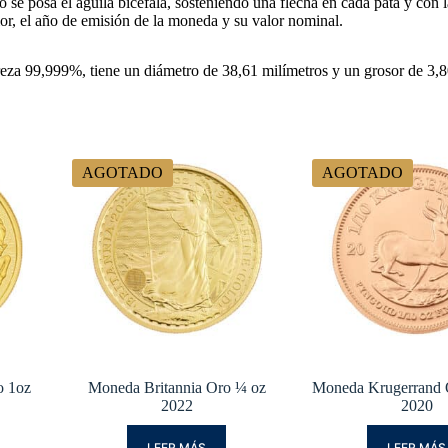
 se posa el águila bicéfala, sosteniendo una flecha en cada pata y con l
rior, el año de emisión de la moneda y su valor nominal.
a 99,999%, tiene un diámetro de 38,61 milímetros y un grosor de 3,80 
AGOTADO
AGOTADO
o 1oz
Moneda Britannia Oro ¼ oz
Moneda Krugerrand 
2022
2020
LEER MÁS
LEER MÁS