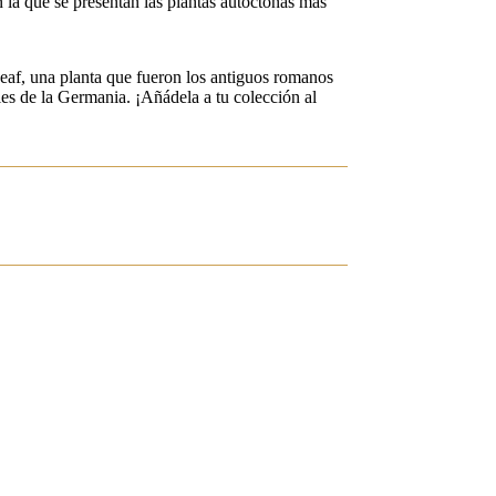
 la que se presentan las plantas autóctonas más
eaf, una planta que fueron los antiguos romanos
iles de la Germania. ¡Añádela a tu colección al