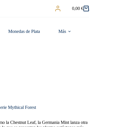
0,00
€
Carro
de
compra
Monedas de Plata
Más
erie Mythical Forest
mo la Chestnut Leaf, la Germania Mint lanza otra