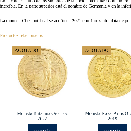
En la cara está uno de los símbolos de la nación alemana: sobre un trono
increíble. En la parte superior está el nombre de Germania y en la infe
La moneda Chestnut Leaf se acuñó en 2021 con 1 onza de plata de purez
Productos relacionados
AGOTADO
AGOTADO
Moneda Britannia Oro 1 oz
Moneda Royal Arms Or
2022
2019
LEER MÁS
LEER MÁS