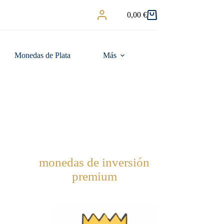
0,00
€
Carro
de
compra
Monedas de Plata
Más
monedas de inversión
premium