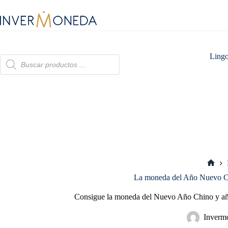
Saltar
al
contenido
Lingo
Búsqueda
de
productos
Inici
La moneda del Año Nuevo Ch
Consigue la moneda del Nuevo Año Chino y añád
Inverm