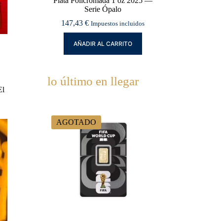
Plata Policromada 1 oz 2025 —
Serie Ópalo
147,43
€
Impuestos incluidos
AÑADIR AL CARRITO
lo último en llegar
El
AGOTADO