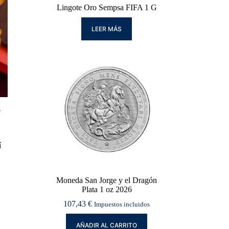
Lingote Oro Sempsa FIFA 1 G
LEER MÁS
e
í
Moneda San Jorge y el Dragón
Plata 1 oz 2026
107,43
€
Impuestos incluidos
AÑADIR AL CARRITO