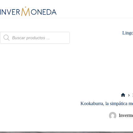
Saltar
al
contenido
Lingo
Búsqueda
de
productos
Inici
Kookaburra, la simpática mo
Inverm