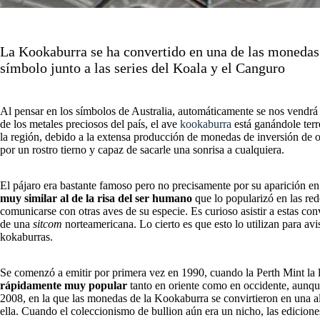
La Kookaburra se ha convertido en una de las monedas 
símbolo junto a las series del Koala y el Canguro
Al pensar en los símbolos de Australia, automáticamente se nos vendrá 
de los metales preciosos del país, el ave
kookaburra
está ganándole terr
la región, debido a la extensa producción de monedas de inversión de or
por un rostro tierno y capaz de sacarle una sonrisa a cualquiera.
El pájaro era bastante famoso pero no precisamente por su aparición e
muy similar al de la risa del ser humano
que lo popularizó en las rede
comunicarse con otras aves de su especie. Es curioso asistir a estas con
de una
sitcom
norteamericana. Lo cierto es que esto lo utilizan para av
kokaburras.
Se comenzó a emitir por primera vez en 1990, cuando la Perth Mint la 
rápidamente muy popular
tanto en oriente como en occidente, aunqu
2008, en la que las monedas de la Kookaburra se convirtieron en una alte
ella. Cuando el coleccionismo de bullion aún era un nicho, las edicione