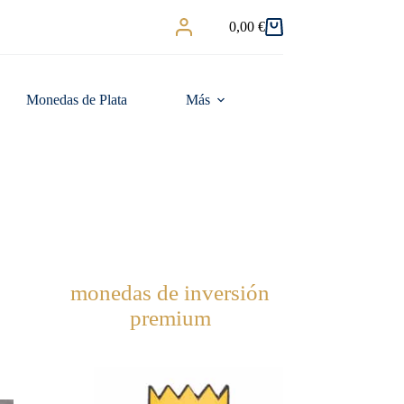
0,00
€
Carro
de
compra
Monedas de Plata
Más
monedas de inversión
premium