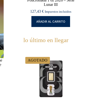
Policromada 1 oz 2026 – Serie
Lunar III
127,43
€
Impuestos incluidos
AÑADIR AL CARRITO
lo último en llegar
ue
AGOTADO
e