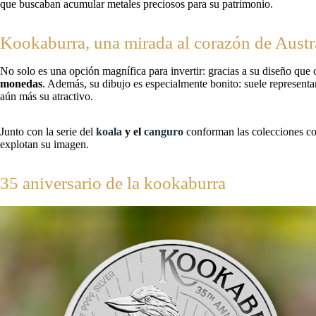
que buscaban acumular metales preciosos para su patrimonio.
Kookaburra, una mirada al corazón de Austr
No solo es una opción magnífica para invertir: gracias a su diseño qu
monedas
. Además, su dibujo es especialmente bonito: suele representa
aún más su atractivo.
Junto con la serie del
koala
y el
canguro
conforman las colecciones con
explotan su imagen.
35 aniversario de la kookaburra