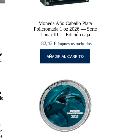
Moneda Año Caballo Plata
Policromada 1 oz 2026 — Serie
Lunar III — Edición caja
182,43
€
Impuestos incluidos
a
de
AÑADIR AL CARRITO
a
a
de
e
e
es