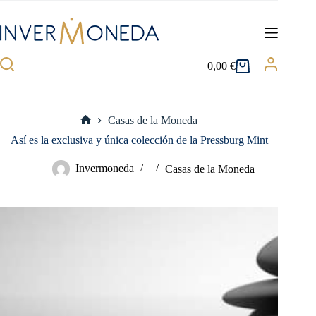
Saltar
al
contenido
0,00
€
Carro
de
compra
Casas de la Moneda
Inicio
Así es la exclusiva y única colección de la Pressburg Mint
Invermoneda
Casas de la Moneda