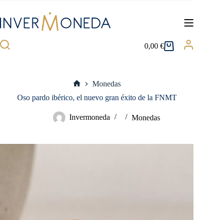
Saltar
al
contenido
0,00
€
Carro
de
compra
Monedas
Inicio
Oso pardo ibérico, el nuevo gran éxito de la FNMT
Invermoneda
Monedas