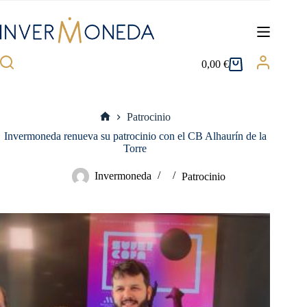
Saltar
al
contenido
0,00
€
Carro
de
compra
Patrocinio
Inicio
Invermoneda renueva su patrocinio con el CB Alhaurín de la
Torre
Invermoneda
Patrocinio