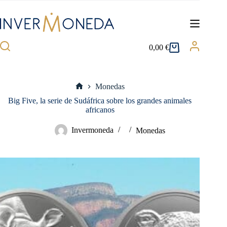
Saltar
al
contenido
0,00
€
Carro
de
compra
Monedas
Inicio
Big Five, la serie de Sudáfrica sobre los grandes animales
africanos
Invermoneda
Monedas