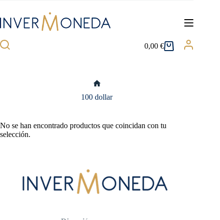
Saltar
al
contenido
0,00
€
Carro
de
compra
Inicio
100 dollar
No se han encontrado productos que coincidan con tu
selección.