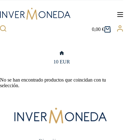
Saltar
al
contenido
0,00
€
Carro
de
compra
Inicio
10 EUR
No se han encontrado productos que coincidan con tu
selección.