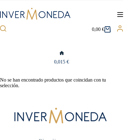
Saltar
al
contenido
0,00
€
Carro
de
compra
Inicio
0,015 €
No se han encontrado productos que coincidan con tu
selección.