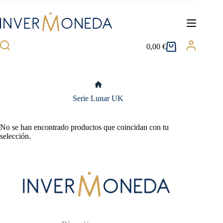
Saltar
al
contenido
0,00
€
Carro
de
compra
Inicio
Serie Lunar UK
No se han encontrado productos que coincidan con tu
selección.