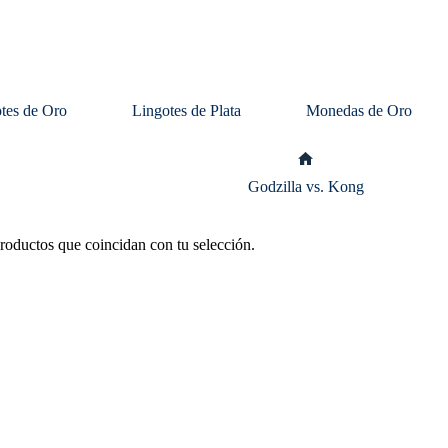
tes de Oro
Lingotes de Plata
Monedas de Oro
Inicio
Godzilla vs. Kong
roductos que coincidan con tu selección.