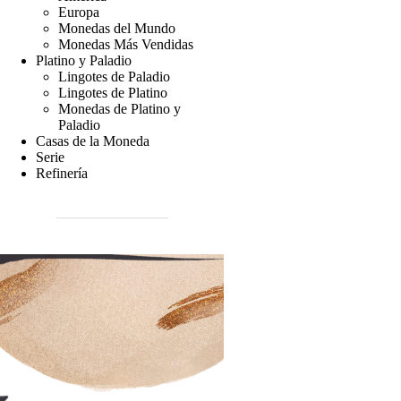
Europa
Monedas del Mundo
Monedas Más Vendidas
Platino y Paladio
Lingotes de Paladio
Lingotes de Platino
Monedas de Platino y
Paladio
Casas de la Moneda
Serie
Refinería