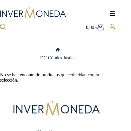
Saltar
al
contenido
0,00
€
Carro
de
compra
Inicio
DC Cómics Justice
No se han encontrado productos que coincidan con tu
selección.