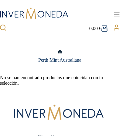
Saltar
al
contenido
0,00
€
Carro
de
compra
Inicio
Perth Mint Australiana
No se han encontrado productos que coincidan con tu
selección.