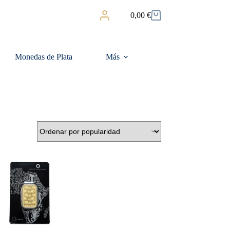
0,00
€
Carro
de
compra
Monedas de Plata
Más