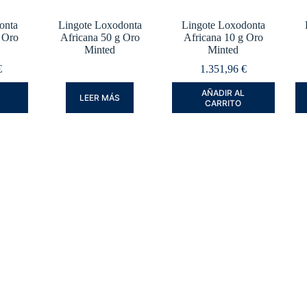
onta
Lingote Loxodonta
Lingote Loxodonta
 Oro
Africana 50 g Oro
Africana 10 g Oro
Minted
Minted
€
1.351,96
€
AÑADIR AL
LEER MÁS
CARRITO