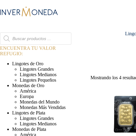
Saltar
al
contenido
Lingo
Búsqueda
de
productos
ENCUENTRA TU VALOR
REFUGIO:
Lingotes de Oro
Lingotes Grandes
Lingotes Medianos
Mostrando los 4 resulta
Lingotes Pequeños
Monedas de Oro
América
Europa
Monedas del Mundo
Monedas Más Vendidas
Lingotes de Plata
Lingotes Grandes
Lingotes Medianos
Monedas de Plata
América