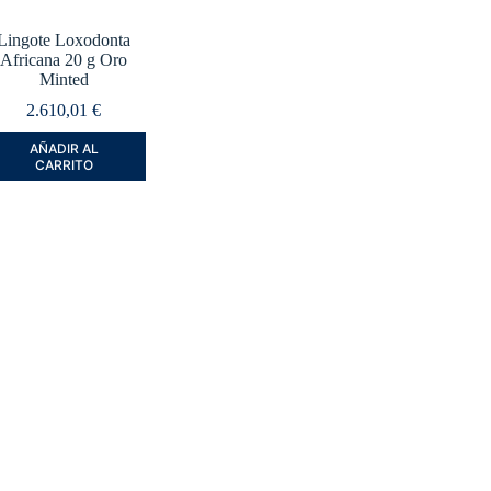
Lingote Loxodonta
Africana 20 g Oro
Minted
2.610,01
€
AÑADIR AL
CARRITO