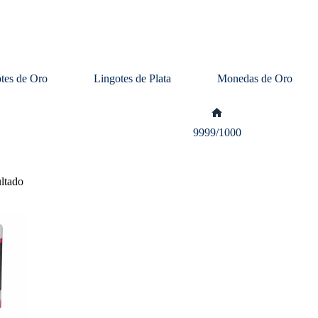
tes de Oro
Lingotes de Plata
Monedas de Oro
Inicio
9999/1000
ultado