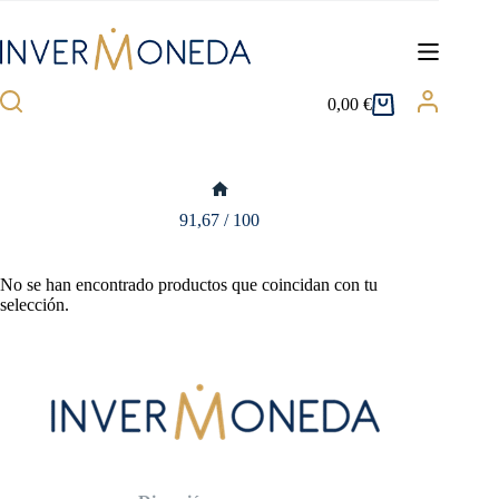
Saltar
al
contenido
0,00
€
Carro
de
compra
Inicio
91,67 / 100
No se han encontrado productos que coincidan con tu
selección.