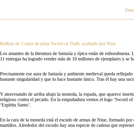
Desc
Bullion de 1 onza de plata Sword of Truth, acuñado por Niue
Los amantes de la literatura de fantasía y épica están de enhorabuena.
11 entregas ha logrado vender más de 10 millones de ejemplares y se h
Precisamente ese aura de fantasía y ambiente medieval queda reflejado a 
bastante singularidad y que lo hace bastante único. Tras él hay una suc
Y atravesando de arriba abajo la moneda, la espada, que aparece inserta
religioso contra el pecado. En la empuñadura vemos el logo ‘Sword of Truth’, mie
‘Espíritu Santo’.
En la cara de la moneda está el escudo de armas de Niue, formado por e
martillos. Alrededor del escudo hay una especie de cadena que represen