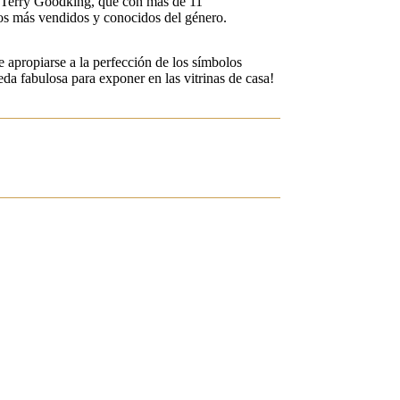
de Terry Goodking, que con más de 11
los más vendidos y conocidos del género.
e apropiarse a la perfección de los símbolos
da fabulosa para exponer en las vitrinas de casa!