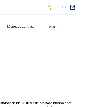
0,00
€
Carro
de
compra
Monedas de Plata
Más
ándose desde 2018 y este precioso bullion hace