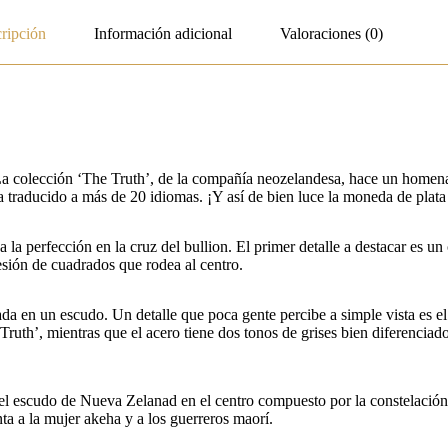
ripción
Información adicional
Valoraciones (0)
 La colección ‘The Truth’, de la compañía neozelandesa, hace un homenaj
a traducido a más de 20 idiomas. ¡Y así de bien luce la moneda de plat
la perfección en la cruz del bullion. El primer detalle a destacar es un
esión de cuadrados que rodea al centro.
da en un escudo. Un detalle que poca gente percibe a simple vista es el
ntras que el acero tiene dos tonos de grises bien diferenciados. El escudo tiene
l escudo de Nueva Zelanad en el centro compuesto por la constelación d
ta a la mujer akeha y a los guerreros maorí.