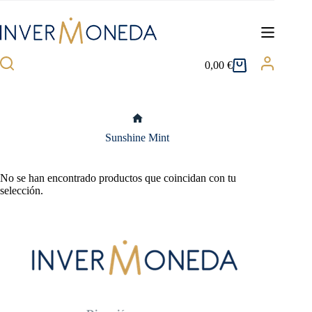
Saltar
al
contenido
0,00
€
Carro
de
compra
Inicio
Sunshine Mint
No se han encontrado productos que coincidan con tu
selección.