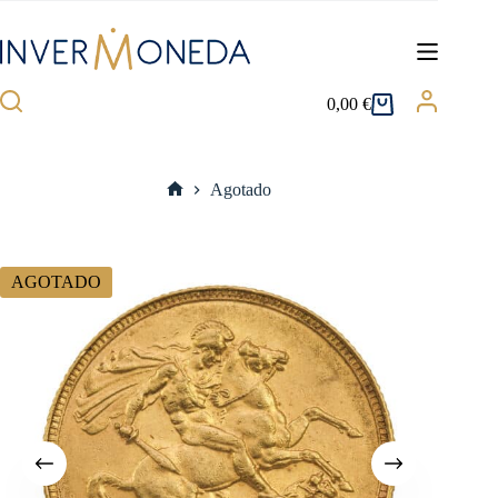
Saltar
al
contenido
0,00
€
Carro
de
compra
Agotado
Inicio
AGOTADO