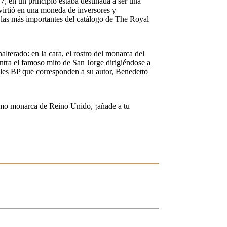
, en un principio estaba destinada a ser una
virtió en una moneda de inversores y
e las más importantes del catálogo de The Royal
lterado: en la cara, el rostro del monarca del
tra el famoso mito de San Jorge dirigiéndose a
iales BP que corresponden a su autor, Benedetto
como monarca de Reino Unido, ¡añade a tu