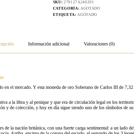
SKU:
279127A240201
CATEGORÍA:
AGOTADO
ETIQUETA:
AGOTADO
ripción
Información adicional
Valoraciones (0)
nt
do en el mercado. Y esta moneda de oro Soberano de Carlos III de 7,32
 a la libra y al penique y que era de circulación legal en los territor
ón y de colección, y hoy en día sigue siendo uno de los símbolos de su
 de la nación británica, con una fuerte carga sentimental: a un lado d
cocia. Arriba, encima de la corona del escudo, el segundo de los 3 leone