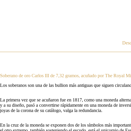
Desc
Soberano de oro Carlos III de 7,32 gramos, acuñado por The Royal Mi
Los soberanos son una de las bullion más antiguas que siguen circulan
La primera vez que se acuñaron fue en 1817, como una moneda alternativa
y a su diseño, pasó a convertirse rápidamente en una moneda de inversi
joyas de la corona de su catálogo, valga la redundancia.
En la cruz de la moneda se exponen dos de los símbolos más importantes
el otro extremo, también sosteniendo el escudo, está el unicornio de Es