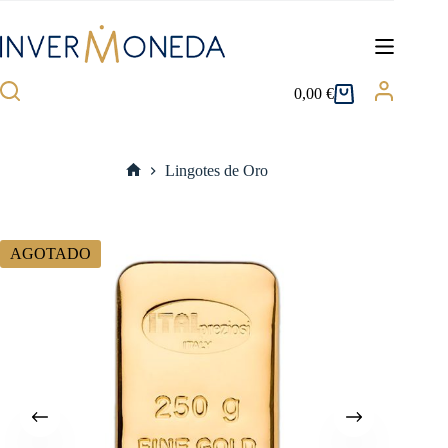
Saltar
al
contenido
0,00
€
Carro
de
compra
Lingotes de Oro
Inicio
AGOTADO