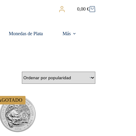
0,00
€
Carro
de
compra
Monedas de Plata
Más
AGOTADO