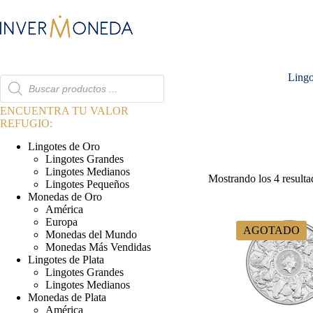
Saltar
al
contenido
Lingo
Búsqueda
de
productos
ENCUENTRA TU VALOR
REFUGIO:
Lingotes de Oro
Lingotes Grandes
Lingotes Medianos
Mostrando los 4 resulta
Lingotes Pequeños
Monedas de Oro
América
Europa
AGOTADO
Monedas del Mundo
Monedas Más Vendidas
Lingotes de Plata
Lingotes Grandes
Lingotes Medianos
Monedas de Plata
América