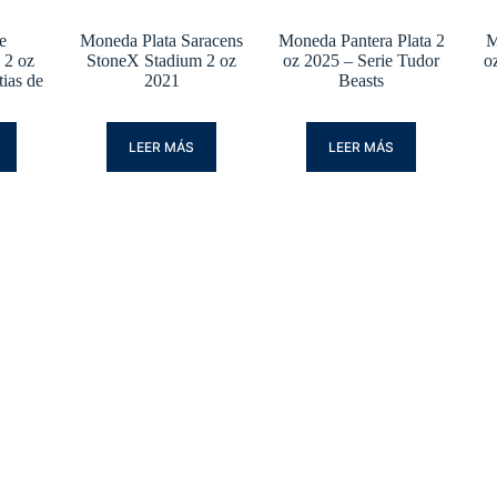
e
Moneda Plata Saracens
Moneda Pantera Plata 2
M
 2 oz
StoneX Stadium 2 oz
oz 2025 – Serie Tudor
o
tias de
2021
Beasts
LEER MÁS
LEER MÁS