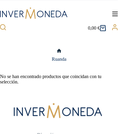
Saltar
al
contenido
0,00
€
Carro
de
compra
Inicio
Ruanda
No se han encontrado productos que coincidan con tu
selección.