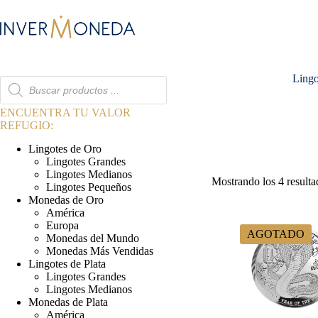
Saltar
al
contenido
Lingo
Búsqueda
de
productos
ENCUENTRA TU VALOR
REFUGIO:
Lingotes de Oro
Lingotes Grandes
Lingotes Medianos
Mostrando los 4 resulta
Lingotes Pequeños
Monedas de Oro
América
Europa
AGOTADO
Monedas del Mundo
Monedas Más Vendidas
Lingotes de Plata
Lingotes Grandes
Lingotes Medianos
Monedas de Plata
América