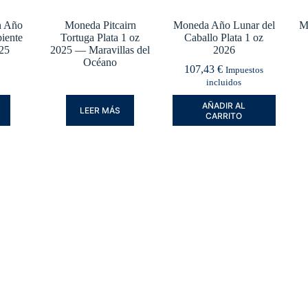
n Año
Moneda Pitcairn
Moneda Año Lunar del
M
piente
Tortuga Plata 1 oz
Caballo Plata 1 oz
025
2025 — Maravillas del
2026
Océano
107,43
€
Impuestos
incluidos
AÑADIR AL
LEER MÁS
CARRITO