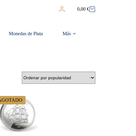
0,00
€
Carro
de
compra
Monedas de Plata
Más
AGOTADO