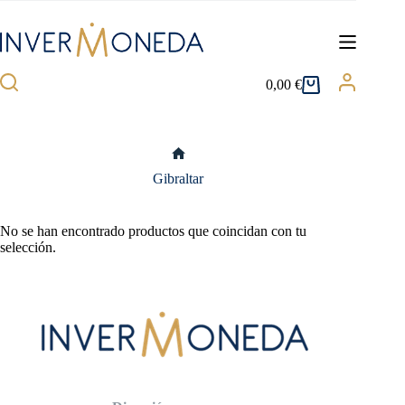
Saltar
al
contenido
0,00
€
Carro
de
compra
Inicio
Gibraltar
No se han encontrado productos que coincidan con tu
selección.