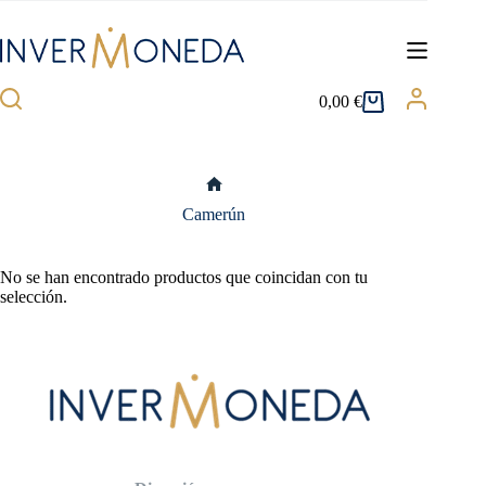
Saltar
al
contenido
0,00
€
Carro
de
compra
Inicio
Camerún
No se han encontrado productos que coincidan con tu
selección.