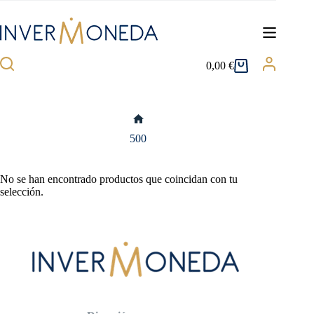
Saltar
al
contenido
0,00
€
Carro
de
compra
Inicio
500
No se han encontrado productos que coincidan con tu
selección.