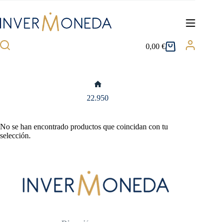
Saltar
al
contenido
0,00
€
Carro
de
compra
Inicio
22.950
No se han encontrado productos que coincidan con tu
selección.