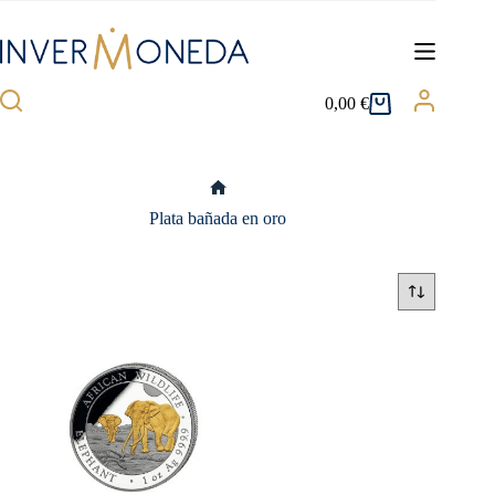
Saltar
al
contenido
0,00
€
Carro
de
compra
Inicio
Plata bañada en oro