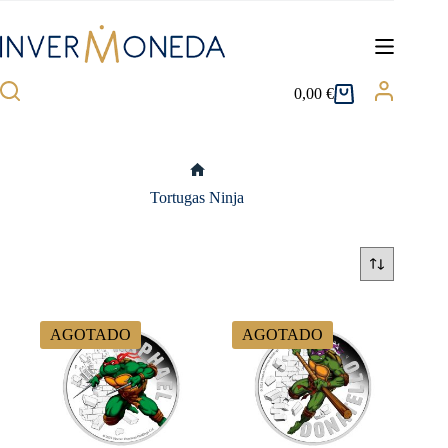
Saltar
al
contenido
0,00
€
Carro
de
compra
Inicio
Tortugas Ninja
AGOTADO
AGOTADO