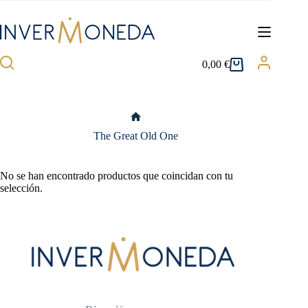
Saltar
al
contenido
0,00
€
Carro
de
compra
Inicio
The Great Old One
No se han encontrado productos que coincidan con tu
selección.