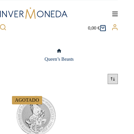
Saltar
al
contenido
0,00
€
Carro
de
compra
Inicio
Queen’s Beasts
AGOTADO