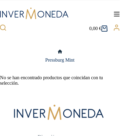
Saltar
al
contenido
0,00
€
Carro
de
compra
Inicio
Pressburg Mint
No se han encontrado productos que coincidan con tu
selección.