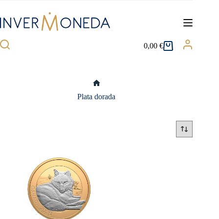
Saltar
al
contenido
0,00
€
Carro
de
compra
Inicio
Plata dorada