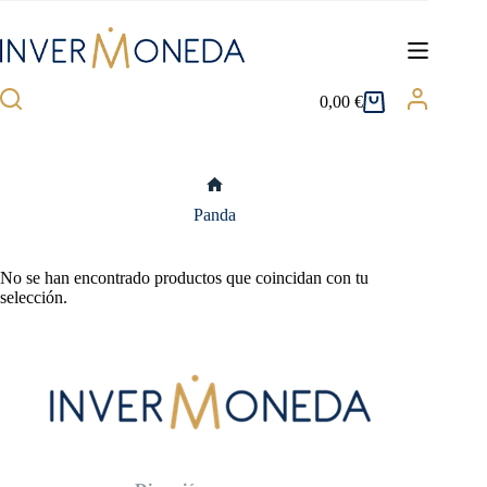
Saltar
al
contenido
0,00
€
Carro
de
compra
Inicio
Panda
No se han encontrado productos que coincidan con tu
selección.