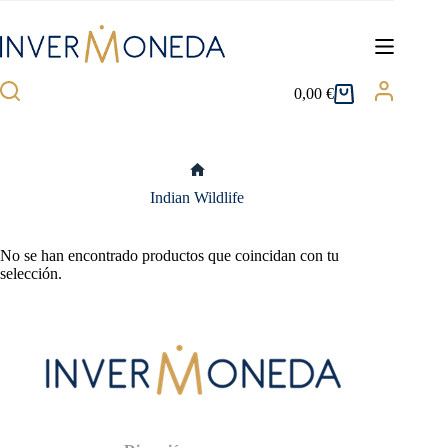
Saltar
al
contenido
0,00
€
Carro
de
compra
Inicio
Indian Wildlife
No se han encontrado productos que coincidan con tu
selección.