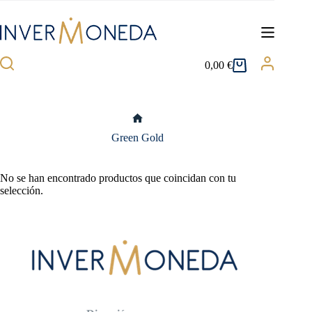
Saltar
al
contenido
0,00
€
Carro
de
compra
Inicio
Green Gold
No se han encontrado productos que coincidan con tu
selección.