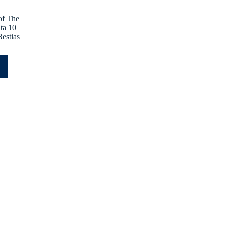
of The
ata 10
Bestias
a