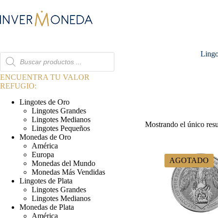
Saltar
al
contenido
Lingo
Búsqueda
de
productos
ENCUENTRA TU VALOR
REFUGIO:
Lingotes de Oro
Lingotes Grandes
Lingotes Medianos
Mostrando el único res
Lingotes Pequeños
Monedas de Oro
América
Europa
AGOTADO
Monedas del Mundo
Monedas Más Vendidas
Lingotes de Plata
Lingotes Grandes
Lingotes Medianos
Monedas de Plata
América