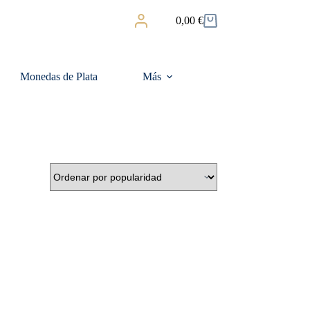
0,00
€
Carro
de
compra
Monedas de Plata
Más