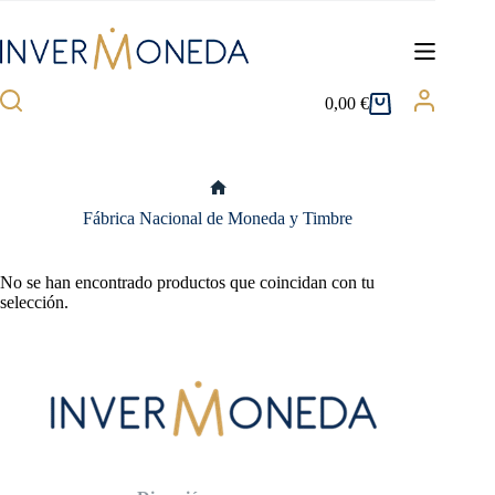
Saltar
al
contenido
0,00
€
Carro
de
compra
Inicio
Fábrica Nacional de Moneda y Timbre
No se han encontrado productos que coincidan con tu
selección.