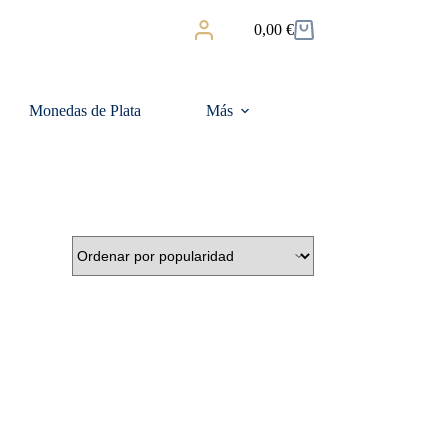
0,00
€
Carro
de
compra
Monedas de Plata
Más