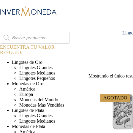
Saltar
al
contenido
Lingo
Búsqueda
de
productos
ENCUENTRA TU VALOR
REFUGIO:
Lingotes de Oro
Lingotes Grandes
Lingotes Medianos
Mostrando el único res
Lingotes Pequeños
Monedas de Oro
América
Europa
AGOTADO
Monedas del Mundo
Monedas Más Vendidas
Lingotes de Plata
Lingotes Grandes
Lingotes Medianos
Monedas de Plata
América