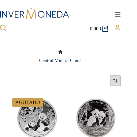
Saltar
al
contenido
0,00
€
Carro
de
compra
Inicio
Central Mint of China
AGOTADO