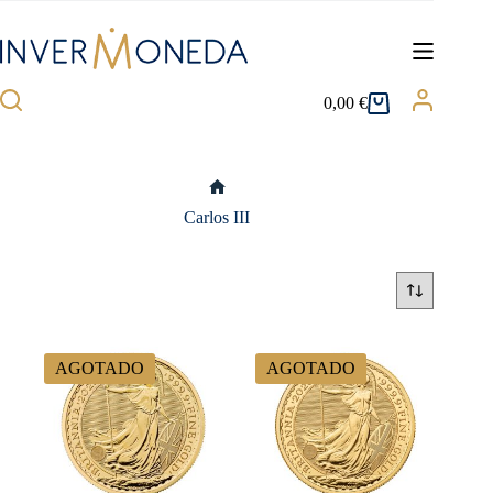
Saltar
al
contenido
0,00
€
Carro
de
compra
Inicio
Carlos III
AGOTADO
AGOTADO