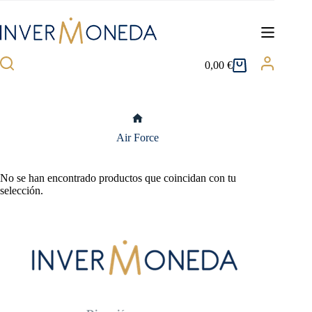
Saltar
al
contenido
0,00
€
Carro
de
compra
Inicio
Air Force
No se han encontrado productos que coincidan con tu
selección.